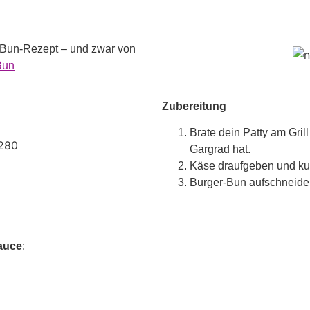
r-Bun-Rezept – und zwar von
Bun
Zubereitung
Brate dein Patty am Gril
Gargrad hat.
Käse draufgeben und kur
Burger-Bun aufschneiden
auce
: