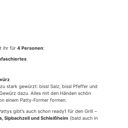
 ihr für
4 Personen
:
faschiertes
würz
zu stark gewürzt: bissl Salz, bissl Pfeffer und
Gewürz dazu. Alles mit den Händen schön
von einem Patty-Former formen.
ttys gibt’s auch schon ready1 für den Grill –
, Sipbachzell und Schleißheim
(bald auch in